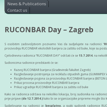
News & Publications
Contact us
RUCONBAR Day – Zagreb
S osobitim zadovoljstvom pozivamo Vas da sudjelujete na radionici “
R
proizvodnju RUCONBAR ekoloških barijera za zaštitu od buke, koje su pos
Cjelodnevna radionica “RUCONBAR DAY” održati će se
15.7.2014.
na nekolik
Sudionicima radionice predstaviti će se:
Razvoj RUCONBAR barijera (Građevinski fakultet Zagreb)
Razgledavanje postrojenja za reciklažu otpadnih guma (GUMIIMPEX 
Razgledavanje pogona za proizvodnju RUCONBAR barijera (BETON 
Prikaz procesa proizvodnje RUCONBAR barijera
Prikaz ugradnje RUCONBAR barijera za zaštitu od buke
Kako se radionica održava na nekoliko lokacija, broj sudionika na radioni
prije prijave
(do 12.7.2014.)
kako bi se organizacijske pripreme mogle što kv
Sudjelovanje na radionici je
besplatno
, a svaki sudionik radionice 