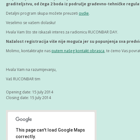
graditeljstvu, od čega 2 boda
iz područje građevno-tehničke regula
Detaljni program skupa možete preuzeti
ovdje
.
Veselimo se vašem dolasku!
Hvala Vam što ste iskazali interes za radionicu RUCONBAR DAY.
Nažalost registracija više nije moguća jer su popunjenja sva pred
Molimo, kontaktirajte nas
putem našeg kontakt obrasca
, te ćemo Vas povrat
Hvala Vam na razumijevanju,
Vaš RUCONBAR tim
Opening date:
15
July
2014
Closing date:
15
July
2014
This page can't load Google Maps
correctly.